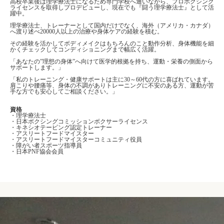
高校卒業後は理学療法士になるため専門学校へ通いながら、プロボクシング
ライセンスを取得しプロデビューし、現在でも『闘う理学療法士』として活
躍中。
理学療法士、トレーナーとして国内だけでなく、海外（アメリカ・カナダ）
へ渡り述べ20000人以上の治療や身体ケアの経験を積む。
その経験を活かしてボディメイクはもちろんのこと動作分析、身体機能を細
かくチェックしてコンディショニングまで幅広く活躍。
「あなたの”理想の身体”へ向けて医学的根拠を持ち、運動・栄養の側面から
サポートします。」
「私のトレーニング・健康サポートは主に30～60代の方に喜ばれています。
肩こりや腰痛等、身体の不調がありトレーニングに不安のある方、運動が苦
手な方でも安心してご相談ください。」
資格
・理学療法士
・日本ボクシングコミッションボクサーライセンス
・キネシオテーピング認定トレーナー
・アスリートフードマイスター
・アスリートフードマイスターコミュニティ役員
・障がい者スポーツ指導員
・日本PNF協会会員