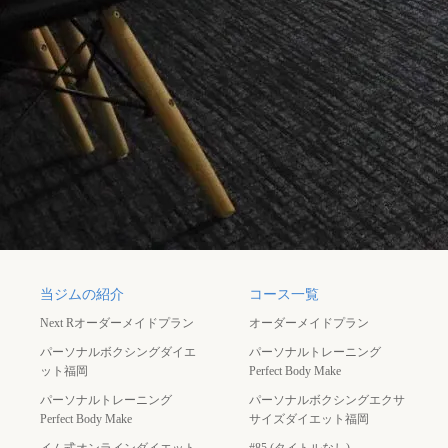
当ジムの紹介
コース一覧
Next Rオーダーメイドプラン
オーダーメイドプラン
パーソナルボクシングダイエ
パーソナルトレーニング
ット福岡
Perfect Body Make
パーソナルトレーニング
パーソナルボクシングエクサ
Perfect Body Make
サイズダイエット福岡
イム式オンラインダイエット
#85 (タイトルなし)