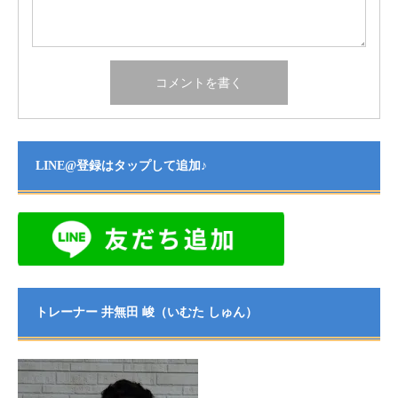
LINE@登録はタップして追加♪
トレーナー 井無田 峻（いむた しゅん）