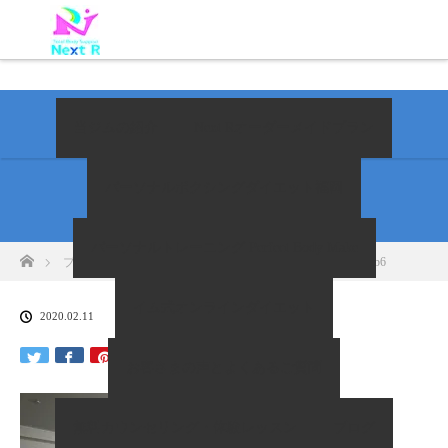
当ジムの紹介
Next Rオーダーメイドプラン
パーソナルボクシングダイエット福岡
パーソナルトレーニング Perfect Body Make
ホーム
ブログ一覧
d3a5c4a0-8933-4628-ac37-cb1e7cde75b6
イム式オンラインダイエット
2020.02.11
お客さまの声とよくあるご質問
無料カウンセリング・体験レッスン
ブログ