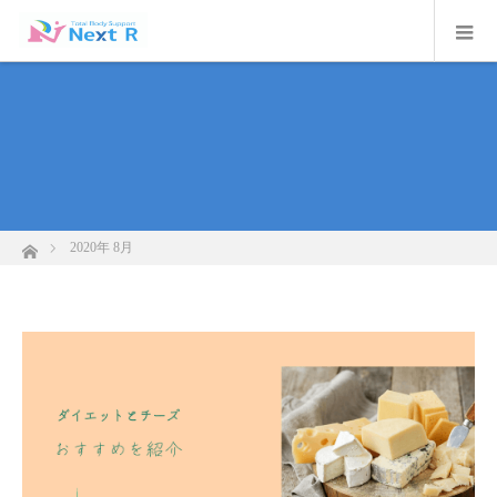
ホーム
2020年 8月