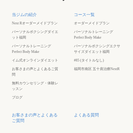
当ジムの紹介
コース一覧
Next Rオーダーメイドプラン
オーダーメイドプラン
パーソナルボクシングダイエ
パーソナルトレーニング
ット福岡
Perfect Body Make
パーソナルトレーニング
パーソナルボクシングエクサ
Perfect Body Make
サイズダイエット福岡
イム式オンラインダイエット
#85 (タイトルなし)
お客さまの声とよくあるご質
福岡市南区 五十肩治療NextR
問
無料カウンセリング・体験レ
ッスン
ブログ
お客さまの声とよくある
よくある質問
ご質問