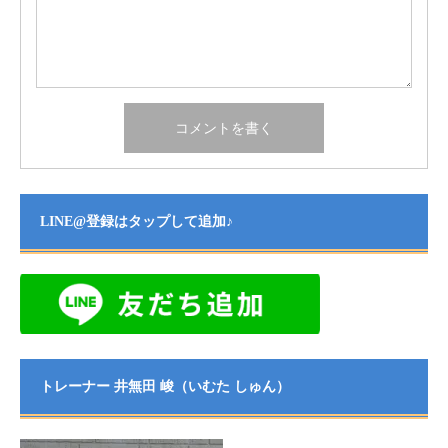
LINE@登録はタップして追加♪
トレーナー 井無田 峻（いむた しゅん）