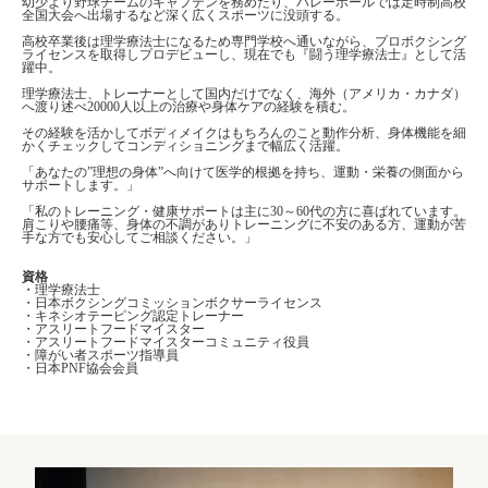
幼少より野球チームのキャプテンを務めたり、バレーボールでは定時制高校
全国大会へ出場するなど深く広くスポーツに没頭する。
高校卒業後は理学療法士になるため専門学校へ通いながら、プロボクシング
ライセンスを取得しプロデビューし、現在でも『闘う理学療法士』として活
躍中。
理学療法士、トレーナーとして国内だけでなく、海外（アメリカ・カナダ）
へ渡り述べ20000人以上の治療や身体ケアの経験を積む。
その経験を活かしてボディメイクはもちろんのこと動作分析、身体機能を細
かくチェックしてコンディショニングまで幅広く活躍。
「あなたの”理想の身体”へ向けて医学的根拠を持ち、運動・栄養の側面から
サポートします。」
「私のトレーニング・健康サポートは主に30～60代の方に喜ばれています。
肩こりや腰痛等、身体の不調がありトレーニングに不安のある方、運動が苦
手な方でも安心してご相談ください。」
資格
・理学療法士
・日本ボクシングコミッションボクサーライセンス
・キネシオテーピング認定トレーナー
・アスリートフードマイスター
・アスリートフードマイスターコミュニティ役員
・障がい者スポーツ指導員
・日本PNF協会会員