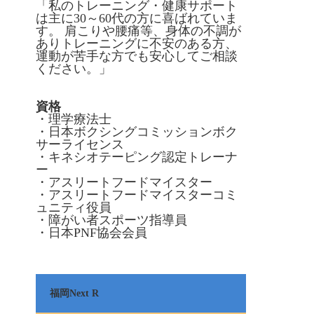
「私のトレーニング・健康サポート
は主に30～60代の方に喜ばれていま
す。 肩こりや腰痛等、身体の不調が
ありトレーニングに不安のある方、
運動が苦手な方でも安心してご相談
ください。」
資格
・理学療法士
・日本ボクシングコミッションボク
サーライセンス
・キネシオテーピング認定トレーナ
ー
・アスリートフードマイスター
・アスリートフードマイスターコミ
ュニティ役員
・障がい者スポーツ指導員
・日本PNF協会会員
福岡Next R