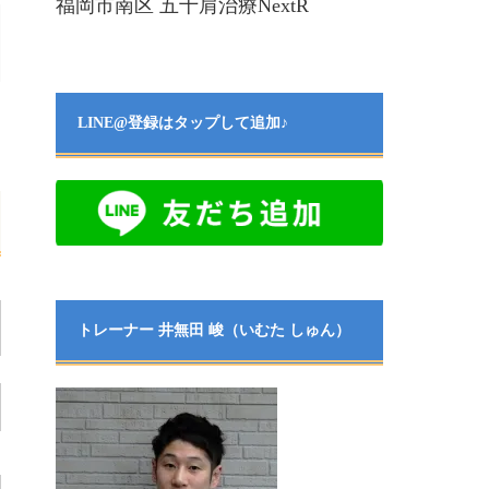
福岡市南区 五十肩治療NextR
LINE@登録はタップして追加♪
トレーナー 井無田 峻（いむた しゅん）