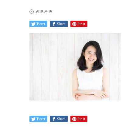
2019.04.16
Tweet
Share
Pin it
Tweet
Share
Pin it