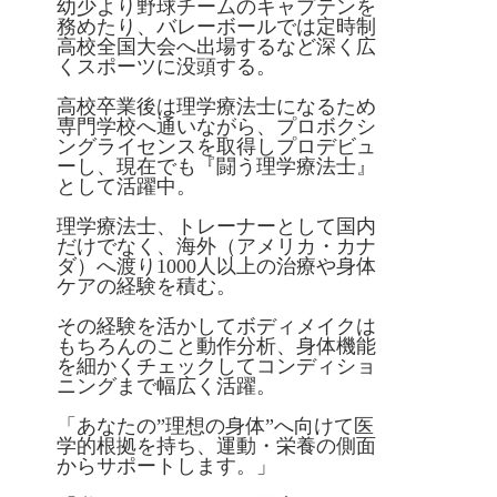
幼少より野球チームのキャプテンを
務めたり、バレーボールでは定時制
高校全国大会へ出場するなど深く広
くスポーツに没頭する。
高校卒業後は理学療法士になるため
専門学校へ通いながら、プロボクシ
ングライセンスを取得しプロデビュ
ーし、現在でも『闘う理学療法士』
として活躍中。
理学療法士、トレーナーとして国内
だけでなく、海外（アメリカ・カナ
ダ）へ渡り1000人以上の治療や身体
ケアの経験を積む。
その経験を活かしてボディメイクは
もちろんのこと動作分析、身体機能
を細かくチェックしてコンディショ
ニングまで幅広く活躍。
「あなたの”理想の身体”へ向けて医
学的根拠を持ち、運動・栄養の側面
からサポートします。」