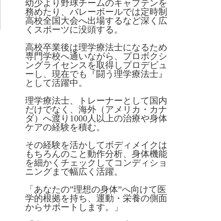
幼少より野球チームのキャプテンを
務めたり、バレーボールでは定時制
高校全国大会へ出場するなど深く広
くスポーツに没頭する。
高校卒業後は理学療法士になるため
専門学校へ通いながら、プロボクシ
ングライセンスを取得しプロデビュ
ーし、現在でも『闘う理学療法士』
として活躍中。
理学療法士、トレーナーとして国内
だけでなく、海外（アメリカ・カナ
ダ）へ渡り1000人以上の治療や身体
ケアの経験を積む。
その経験を活かしてボディメイクは
もちろんのこと動作分析、身体機能
を細かくチェックしてコンディショ
ニングまで幅広く活躍。
「あなたの”理想の身体”へ向けて医
学的根拠を持ち、運動・栄養の側面
からサポートします。」