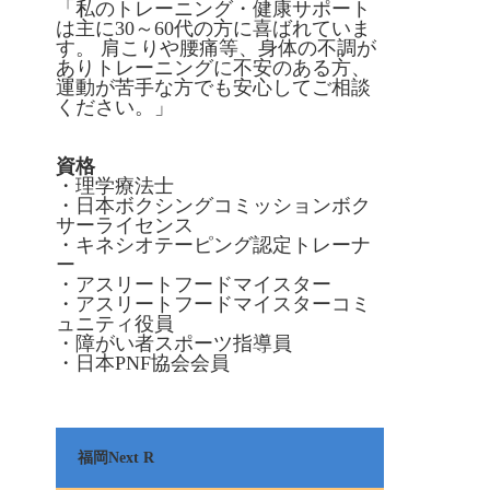
「私のトレーニング・健康サポート
は主に30～60代の方に喜ばれていま
す。 肩こりや腰痛等、身体の不調が
ありトレーニングに不安のある方、
運動が苦手な方でも安心してご相談
ください。」
資格
・理学療法士
・日本ボクシングコミッションボク
サーライセンス
・キネシオテーピング認定トレーナ
ー
・アスリートフードマイスター
・アスリートフードマイスターコミ
ュニティ役員
・障がい者スポーツ指導員
・日本PNF協会会員
福岡Next R