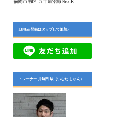
福岡市南区 五十肩治療NextR
LINE@登録はタップして追加♪
トレーナー 井無田 峻（いむた しゅん）