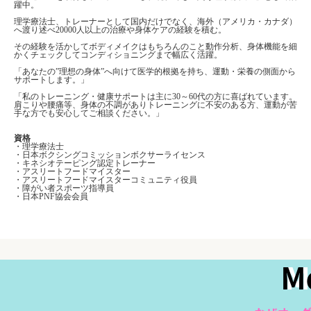
躍中。
理学療法士、トレーナーとして国内だけでなく、海外（アメリカ・カナダ）
へ渡り述べ20000人以上の治療や身体ケアの経験を積む。
その経験を活かしてボディメイクはもちろんのこと動作分析、身体機能を細
かくチェックしてコンディショニングまで幅広く活躍。
「あなたの”理想の身体”へ向けて医学的根拠を持ち、運動・栄養の側面から
サポートします。」
「私のトレーニング・健康サポートは主に30～60代の方に喜ばれています。
肩こりや腰痛等、身体の不調がありトレーニングに不安のある方、運動が苦
手な方でも安心してご相談ください。」
資格
・理学療法士
・日本ボクシングコミッションボクサーライセンス
・キネシオテーピング認定トレーナー
・アスリートフードマイスター
・アスリートフードマイスターコミュニティ役員
・障がい者スポーツ指導員
・日本PNF協会会員