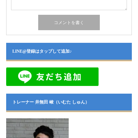
LINE@登録はタップして追加♪
トレーナー 井無田 峻（いむた しゅん）