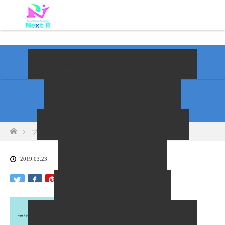
当ジムの紹介
Next Rオーダーメイドプラン
パーソナルボクシングダイエット福岡
パーソナルトレーニング Perfect Body Make
ホーム
ブログ一覧
Message (2)
イム式オンラインダイエット
2019.03.23
お客さまの声とよくあるご質問
無料カウンセリング・体験レッスン
ブログ