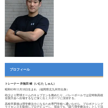
プロフィール
トレーナー 井無田 峻（いむた しゅん）
昭和63年11月18日生まれ （福岡県北九州市出身）
幼少より野球チームのキャプテンを務めたり、バレーボールでは定時制高校
全国大会へ出場するなど深く広くスポーツに没頭する。
高校卒業後は理学療法士になるため専門学校へ通いながら、プロボクシング
ライセンスを取得しプロデビューし、現在でも『闘う理学療法士』として活