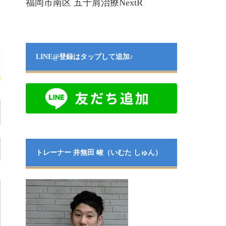
福岡市南区 五十肩治療NextR
LINE@登録はタップして追加♪
トレーナー 井無田 峻（いむた しゅん）