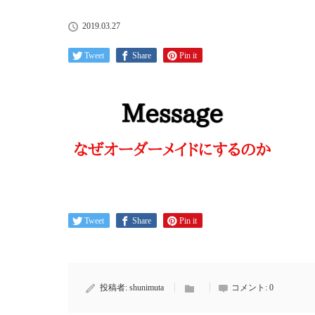
2019.03.27
Tweet
Share
Pin it
Tweet
Share
Pin it
投稿者:
shunimuta
コメント:
0