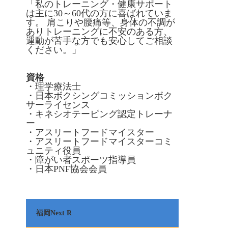
「私のトレーニング・健康サポート
は主に30～60代の方に喜ばれていま
す。 肩こりや腰痛等、身体の不調が
ありトレーニングに不安のある方、
運動が苦手な方でも安心してご相談
ください。」
資格
・理学療法士
・日本ボクシングコミッションボク
サーライセンス
・キネシオテーピング認定トレーナ
ー
・アスリートフードマイスター
・アスリートフードマイスターコミ
ュニティ役員
・障がい者スポーツ指導員
・日本PNF協会会員
福岡Next R