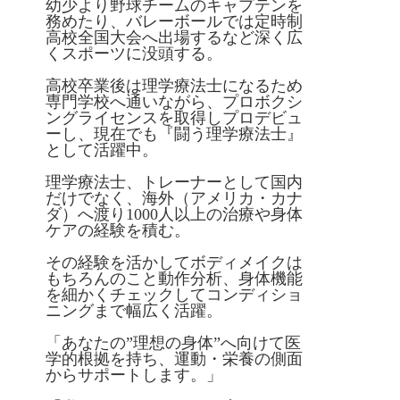
幼少より野球チームのキャプテンを
務めたり、バレーボールでは定時制
高校全国大会へ出場するなど深く広
くスポーツに没頭する。
高校卒業後は理学療法士になるため
専門学校へ通いながら、プロボクシ
ングライセンスを取得しプロデビュ
ーし、現在でも『闘う理学療法士』
として活躍中。
理学療法士、トレーナーとして国内
だけでなく、海外（アメリカ・カナ
ダ）へ渡り1000人以上の治療や身体
ケアの経験を積む。
その経験を活かしてボディメイクは
もちろんのこと動作分析、身体機能
を細かくチェックしてコンディショ
ニングまで幅広く活躍。
「あなたの”理想の身体”へ向けて医
学的根拠を持ち、運動・栄養の側面
からサポートします。」