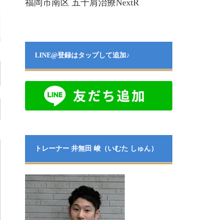
福岡市南区 五十肩治療NextR
LINE@登録はタップして追加♪
トレーナー 井無田 峻（いむた しゅん）