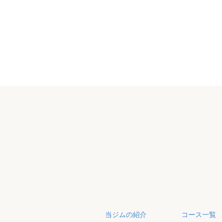
当ジムの紹介
コース一覧