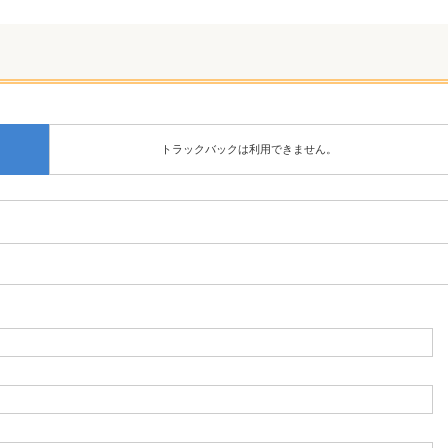
トラックバックは利用できません。