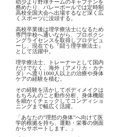
幼少より野球チームのキャプテンを
務めたり、バレーボールでは定時制
高校全国大会へ出場するなど深く広
くスポーツに没頭する。
高校卒業後は理学療法士になるため
専門学校へ通いながら、プロボクシ
ングライセンスを取得しプロデビュ
ーし、現在でも『闘う理学療法士』
として活躍中。
理学療法士、トレーナーとして国内
だけでなく、海外（アメリカ・カナ
ダ）へ渡り1000人以上の治療や身体
ケアの経験を積む。
その経験を活かしてボディメイクは
もちろんのこと動作分析、身体機能
を細かくチェックしてコンディショ
ニングまで幅広く活躍。
「あなたの”理想の身体”へ向けて医
学的根拠を持ち、運動・栄養の側面
からサポートします。」