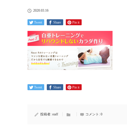
2020.03.16
Tweet
Share
Pin it
Tweet
Share
Pin it
投稿者:
staff
コメント:
0