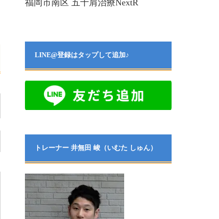
福岡市南区 五十肩治療NextR
LINE@登録はタップして追加♪
トレーナー 井無田 峻（いむた しゅん）