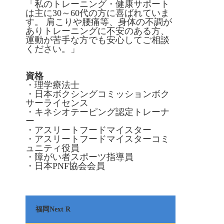
「私のトレーニング・健康サポート
は主に30～60代の方に喜ばれていま
す。 肩こりや腰痛等、身体の不調が
ありトレーニングに不安のある方、
運動が苦手な方でも安心してご相談
ください。」
資格
・理学療法士
・日本ボクシングコミッションボク
サーライセンス
・キネシオテーピング認定トレーナ
ー
・アスリートフードマイスター
・アスリートフードマイスターコミ
ュニティ役員
・障がい者スポーツ指導員
・日本PNF協会会員
福岡Next R