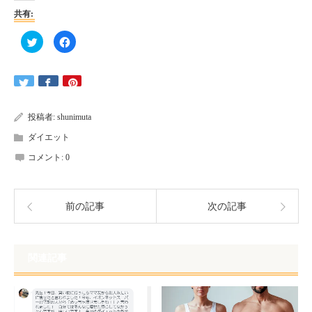
共有:
ク
Facebook
リ
で
ッ
共
ク
有
し
す
て
る
Twitter
に
で
は
共
ク
有
リ
投稿者:
shunimuta
(新
ッ
し
ク
ダイエット
い
し
ウ
て
ィ
く
コメント:
0
ン
だ
ド
さ
ウ
い
で
(新
開
し
き
い
前の記事
次の記事
ま
ウ
す)
ィ
ン
ド
ウ
で
関連記事
開
き
ま
す)