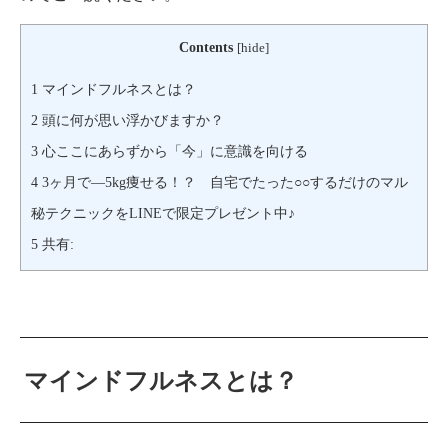
Contents
[
hide
]
1
マインドフルネスとは？
2
頭に何が思い浮かびますか？
3
心ここにあらずから「今」に意識を向ける
4
3ヶ月で―5kg痩せる！？ 自宅でたった○○するだけのマル
秘テクニックをLINEで限定プレゼント中♪
5
共有:
マインドフルネスとは？