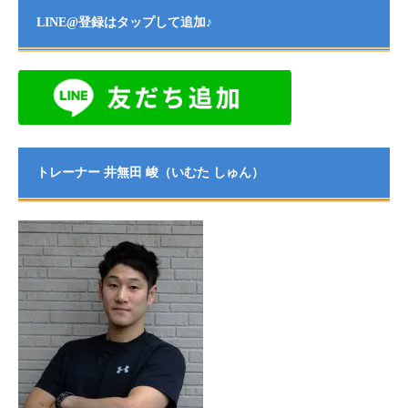
LINE@登録はタップして追加♪
トレーナー 井無田 峻（いむた しゅん）