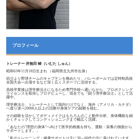
プロフィール
トレーナー 井無田 峻（いむた しゅん）
昭和63年11月18日生まれ （福岡県北九州市出身）
幼少より野球チームのキャプテンを務めたり、バレーボールでは定時制高校
全国大会へ出場するなど深く広くスポーツに没頭する。
高校卒業後は理学療法士になるため専門学校へ通いながら、プロボクシング
ライセンスを取得しプロデビューし、現在でも『闘う理学療法士』として活
躍中。
理学療法士、トレーナーとして国内だけでなく、海外（アメリカ・カナダ）
へ渡り述べ20000人以上の治療や身体ケアの経験を積む。
その経験を活かしてボディメイクはもちろんのこと動作分析、身体機能を細
かくチェックしてコンディショニングまで幅広く活躍。
「あなたの”理想の身体”へ向けて医学的根拠を持ち、運動・栄養の側面から
サポートします。」
「私のトレーニング・健康サポートは主に30～60代の方に喜ばれています。