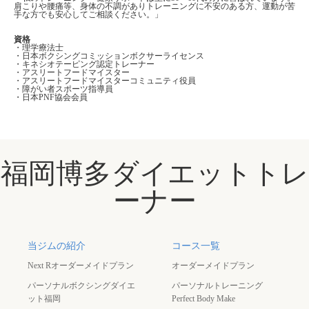
肩こりや腰痛等、身体の不調がありトレーニングに不安のある方、運動が苦
手な方でも安心してご相談ください。」
資格
・理学療法士
・日本ボクシングコミッションボクサーライセンス
・キネシオテーピング認定トレーナー
・アスリートフードマイスター
・アスリートフードマイスターコミュニティ役員
・障がい者スポーツ指導員
・日本PNF協会会員
福岡博多ダイエットトレ
ーナー
当ジムの紹介
コース一覧
Next Rオーダーメイドプラン
オーダーメイドプラン
パーソナルボクシングダイエ
パーソナルトレーニング
ット福岡
Perfect Body Make