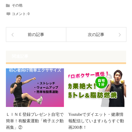
し
ク
その他
い
し
ウ
て
ィ
く
コメント:
0
ン
だ
ド
さ
ウ
い
で
(新
開
し
き
い
前の記事
次の記事
ま
ウ
す)
ィ
ン
ド
ウ
で
関連記事
開
き
ま
す)
ＬＩＮＥ登録プレゼント自宅で
Youtubeでダイエット・健康情
簡単！有酸素運動「椅子エク動
報配信しています♪もうすぐ動
画集」②
画200本！