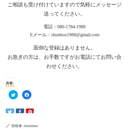
ご相談も受け付けていますので気軽にメッセージ
送ってください。
電話：080-1784-1988
Eメール：shunbox1988@gmail.com
面倒な登録はありません。
お急ぎの方は、
お手数ですがお電話にてお問い合
わせください。
共有:
ク
Facebook
リ
で
ッ
共
ク
有
し
す
て
る
Twitter
に
で
は
共
ク
有
リ
投稿者:
shunimuta
(新
ッ