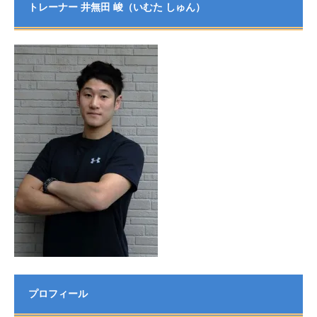
トレーナー 井無田 峻（いむた しゅん）
プロフィール