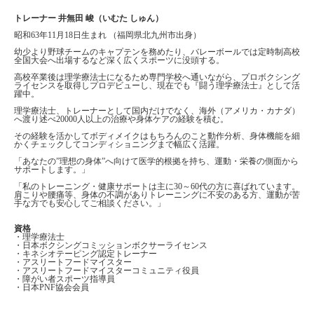
トレーナー 井無田 峻（いむた しゅん）
昭和63年11月18日生まれ （福岡県北九州市出身）
幼少より野球チームのキャプテンを務めたり、バレーボールでは定時制高校
全国大会へ出場するなど深く広くスポーツに没頭する。
高校卒業後は理学療法士になるため専門学校へ通いながら、プロボクシング
ライセンスを取得しプロデビューし、現在でも『闘う理学療法士』として活
躍中。
理学療法士、トレーナーとして国内だけでなく、海外（アメリカ・カナダ）
へ渡り述べ20000人以上の治療や身体ケアの経験を積む。
その経験を活かしてボディメイクはもちろんのこと動作分析、身体機能を細
かくチェックしてコンディショニングまで幅広く活躍。
「あなたの”理想の身体”へ向けて医学的根拠を持ち、運動・栄養の側面から
サポートします。」
「私のトレーニング・健康サポートは主に30～60代の方に喜ばれています。
肩こりや腰痛等、身体の不調がありトレーニングに不安のある方、運動が苦
手な方でも安心してご相談ください。」
資格
・理学療法士
・日本ボクシングコミッションボクサーライセンス
・キネシオテーピング認定トレーナー
・アスリートフードマイスター
・アスリートフードマイスターコミュニティ役員
・障がい者スポーツ指導員
・日本PNF協会会員