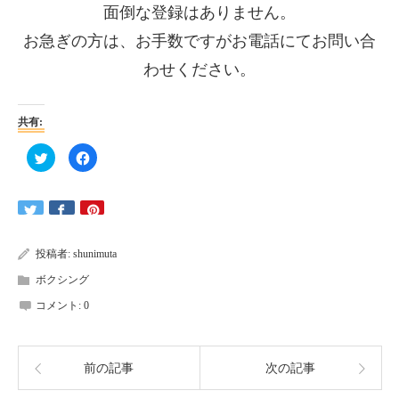
面倒な登録はありません。
お急ぎの方は、
お手数ですがお電話にてお問い合
わせください。
共有:
ク
Facebook
リ
で
ッ
共
ク
有
し
す
て
る
Twitter
に
で
は
共
ク
有
リ
投稿者:
shunimuta
(新
ッ
し
ク
ボクシング
い
し
ウ
て
ィ
く
コメント:
0
ン
だ
ド
さ
ウ
い
で
(新
開
し
き
い
前の記事
次の記事
ま
ウ
す)
ィ