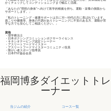
かくチェックしてコンディショニングまで幅広く活躍。
「あなたの”理想の身体”へ向けて医学的根拠を持ち、運動・栄養の側面から
サポートします。」
「私のトレーニング・健康サポートは主に30～60代の方に喜ばれています。
肩こりや腰痛等、身体の不調がありトレーニングに不安のある方、運動が苦
手な方でも安心してご相談ください。」
資格
・理学療法士
・日本ボクシングコミッションボクサーライセンス
・キネシオテーピング認定トレーナー
・アスリートフードマイスター
・アスリートフードマイスターコミュニティ役員
・障がい者スポーツ指導員
・日本PNF協会会員
福岡博多ダイエットトレ
ーナー
当ジムの紹介
コース一覧