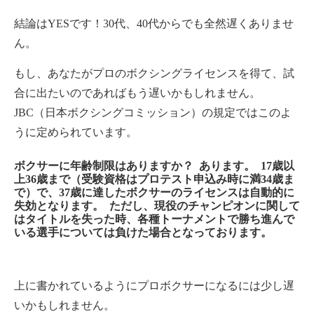
結論はYESです！30代、40代からでも全然遅くありませ
ん。
もし、あなたがプロのボクシングライセンスを得て、試
合に出たいのであればもう遅いかもしれません。
JBC（日本ボクシングコミッション）の規定ではこのよ
うに定められています。
ボクサーに年齢制限はありますか？ あります。
17歳
以
上
36歳
まで（受験資格はプロテスト申込み時に
満34歳
ま
で）で、
37歳
に達したボクサーのライセンスは自動的に
失効となります。 ただし、現役のチャンピオンに関して
はタイトルを失った時、各種トーナメントで勝ち進んで
いる選手については負けた場合となっております。
上に書かれているようにプロボクサーになるには少し遅
いかもしれません。