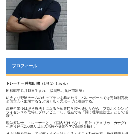
プロフィール
トレーナー 井無田 峻（いむた しゅん）
昭和63年11月18日生まれ （福岡県北九州市出身）
幼少より野球チームのキャプテンを務めたり、バレーボールでは定時制高校
全国大会へ出場するなど深く広くスポーツに没頭する。
高校卒業後は理学療法士になるため専門学校へ通いながら、プロボクシング
ライセンスを取得しプロデビューし、現在でも『闘う理学療法士』として活
躍中。
理学療法士、トレーナーとして国内だけでなく、海外（アメリカ・カナダ）
へ渡り述べ20000人以上の治療や身体ケアの経験を積む。
その経験を活かしてボディメイクはもちろんのこと動作分析、身体機能を細