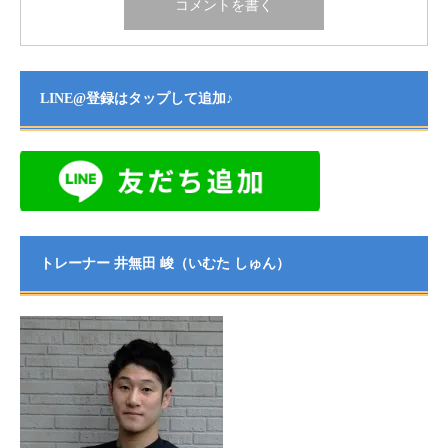
LINE@登録はタップして追加♪
トレーナー 井無田 峻（いむた しゅん）