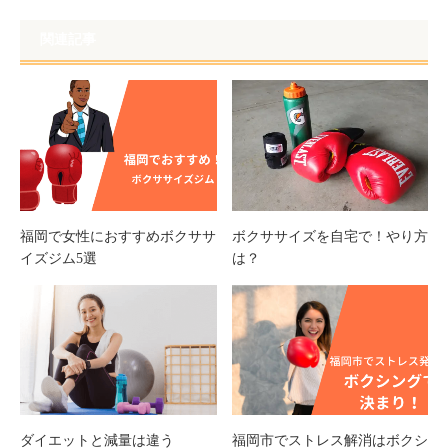
ン
ド
ウ
で
関連記事
開
き
ま
す)
福岡で女性におすすめボクササ
ボクササイズを自宅で！やり方
イズジム5選
は？
ダイエットと減量は違う
福岡市でストレス解消はボクシ