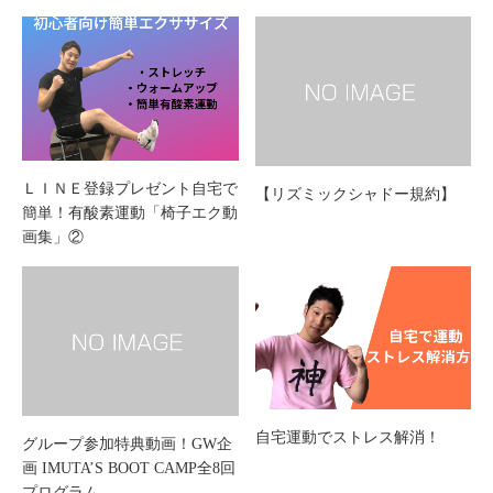
ま
す)
ＬＩＮＥ登録プレゼント自宅で
【リズミックシャドー規約】
簡単！有酸素運動「椅子エク動
画集」②
自宅運動でストレス解消！
グループ参加特典動画！GW企
画 IMUTA’S BOOT CAMP全8回
プログラム