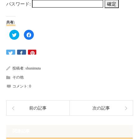
パスワード:
共有:
ク
Facebook
リ
で
ッ
共
ク
有
し
す
て
る
Twitter
に
で
は
共
ク
有
リ
投稿者:
shunimuta
(新
ッ
し
ク
その他
い
し
ウ
て
ィ
く
コメント:
0
ン
だ
ド
さ
ウ
い
で
(新
開
し
き
い
前の記事
次の記事
ま
ウ
す)
ィ
ン
ド
ウ
で
関連記事
開
き