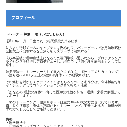
プロフィール
トレーナー 井無田 峻（いむた しゅん）
昭和63年11月18日生まれ （福岡県北九州市出身）
幼少より野球チームのキャプテンを務めたり、バレーボールでは定時制高校
全国大会へ出場するなど深く広くスポーツに没頭する。
高校卒業後は理学療法士になるため専門学校へ通いながら、プロボクシング
ライセンスを取得しプロデビューし、現在でも『闘う理学療法士』として活
躍中。
理学療法士、トレーナーとして国内だけでなく、海外（アメリカ・カナダ）
へ渡り述べ20000人以上の治療や身体ケアの経験を積む。
その経験を活かしてボディメイクはもちろんのこと動作分析、身体機能を細
かくチェックしてコンディショニングまで幅広く活躍。
「あなたの”理想の身体”へ向けて医学的根拠を持ち、運動・栄養の側面から
サポートします。」
「私のトレーニング・健康サポートは主に30～60代の方に喜ばれています。
肩こりや腰痛等、身体の不調がありトレーニングに不安のある方、運動が苦
手な方でも安心してご相談ください。」
資格
・理学療法士
・日本ボクシングコミッションボクサーライセンス