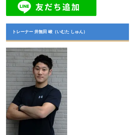
トレーナー 井無田 峻（いむた しゅん）