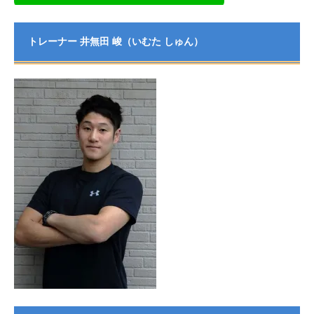
トレーナー 井無田 峻（いむた しゅん）