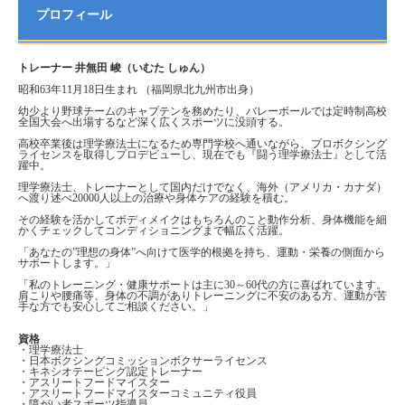
プロフィール
トレーナー 井無田 峻（いむた しゅん）
昭和63年11月18日生まれ （福岡県北九州市出身）
幼少より野球チームのキャプテンを務めたり、バレーボールでは定時制高校
全国大会へ出場するなど深く広くスポーツに没頭する。
高校卒業後は理学療法士になるため専門学校へ通いながら、プロボクシング
ライセンスを取得しプロデビューし、現在でも『闘う理学療法士』として活
躍中。
理学療法士、トレーナーとして国内だけでなく、海外（アメリカ・カナダ）
へ渡り述べ20000人以上の治療や身体ケアの経験を積む。
その経験を活かしてボディメイクはもちろんのこと動作分析、身体機能を細
かくチェックしてコンディショニングまで幅広く活躍。
「あなたの”理想の身体”へ向けて医学的根拠を持ち、運動・栄養の側面から
サポートします。」
「私のトレーニング・健康サポートは主に30～60代の方に喜ばれています。
肩こりや腰痛等、身体の不調がありトレーニングに不安のある方、運動が苦
手な方でも安心してご相談ください。」
資格
・理学療法士
・日本ボクシングコミッションボクサーライセンス
・キネシオテーピング認定トレーナー
・アスリートフードマイスター
・アスリートフードマイスターコミュニティ役員
・障がい者スポーツ指導員