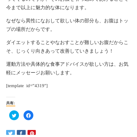
今まで以上に魅力的な体になります。
なぜなら異性になおして欲しい体の部分も、お腹はトッ
プの場所だからです。
ダイエットすることやなおすことが難しいお腹だからこ
そ、じっくり向きあって改善していきましょう！
運動方法や具体的な食事アドバイスが欲しい方は、お気
軽にメッセージお願いします。
[template id=”4319″]
共有:
ク
Facebook
リ
で
ッ
共
ク
有
し
す
て
る
Twitter
に