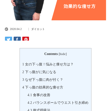
2020.04.2
ダイエット
Contents
[
hide
]
1
女の下っ腹！悩みと痩せ方は？
2
下っ腹がに気になる
3
なぜ下っ腹に肉が付く？
4
下っ腹の効果的な痩せ方
4.1
食事の改善
4.2
バランスボールでウエスト引き締め
4.3
腹式呼吸法