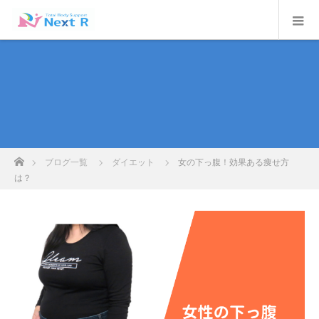
ホーム
ブログ一覧
ダイエット
女の下っ腹！効果ある痩せ方
は？