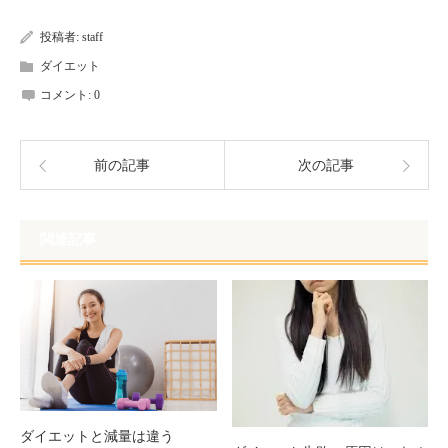
で
は
共
ク
有
リ
投稿者:
staff
(新
ッ
し
ク
ダイエット
い
し
ウ
て
ィ
く
コメント:
0
ン
だ
ド
さ
ウ
い
で
(新
開
し
き
い
前の記事
次の記事
ま
ウ
す)
ィ
ン
ド
ウ
で
関連記事
開
き
ま
す)
ダイエットと減量は違う