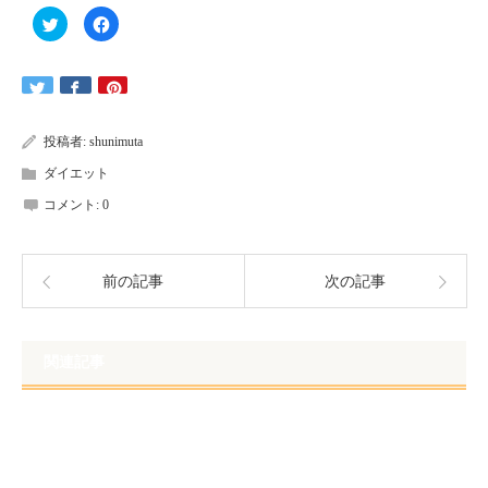
共有:
ク
Facebook
リ
で
ッ
共
ク
有
し
す
て
る
Twitter
に
で
は
共
ク
有
リ
投稿者:
shunimuta
(新
ッ
し
ク
ダイエット
い
し
ウ
て
ィ
く
コメント:
0
ン
だ
ド
さ
ウ
い
で
(新
開
し
き
い
前の記事
次の記事
ま
ウ
す)
ィ
ン
ド
ウ
で
関連記事
開
き
ま
す)