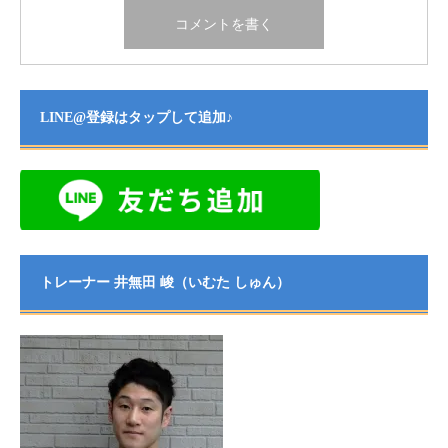
LINE@登録はタップして追加♪
トレーナー 井無田 峻（いむた しゅん）