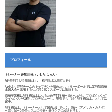
プロフィール
トレーナー 井無田 峻（いむた しゅん）
昭和63年11月18日生まれ （福岡県北九州市出身）
幼少より野球チームのキャプテンを務めたり、バレーボールでは定時制高校
全国大会へ出場するなど深く広くスポーツに没頭する。
高校卒業後は理学療法士になるため専門学校へ通いながら、プロボクシング
ライセンスを取得しプロデビューし、現在でも『闘う理学療法士』として活
躍中。
理学療法士、トレーナーとして国内だけでなく、海外（アメリカ・カナダ）
へ渡り述べ20000人以上の治療や身体ケアの経験を積む。
その経験を活かしてボディメイクはもちろんのこと動作分析、身体機能を細
かくチェックしてコンディショニングまで幅広く活躍。
「あなたの”理想の身体”へ向けて医学的根拠を持ち、運動・栄養の側面から
サポートします。」
「私のトレーニング・健康サポートは主に30～60代の方に喜ばれています。
肩こりや腰痛等、身体の不調がありトレーニングに不安のある方、運動が苦